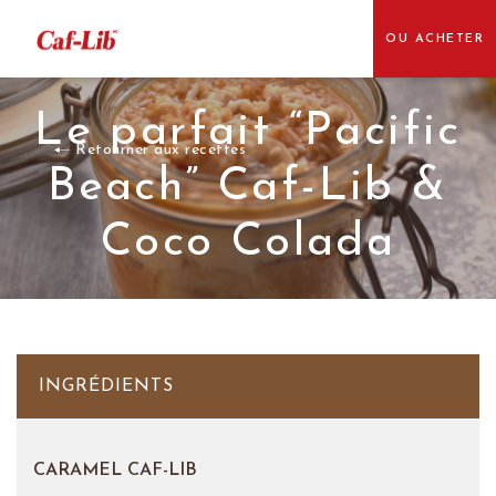
OU ACHETER
Le parfait “Pacific
Retourner aux recettes
Beach” Caf-Lib &
Coco Colada
INGRÉDIENTS
CARAMEL CAF-LIB