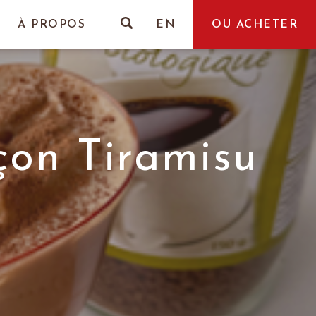
À PROPOS
EN
OU ACHETER
çon Tiramisu