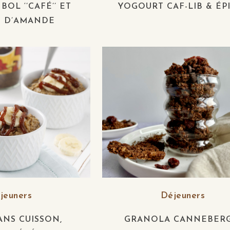
OL ‘’CAFÉ’’ ET
YOGOURT CAF-LIB & ÉP
E D’AMANDE
jeuners
Déjeuners
ANS CUISSON,
GRANOLA CANNEBERG